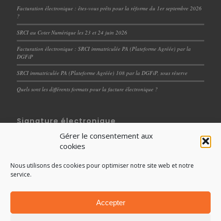
Facturation électronique : êtes-vous prêts pour la réforme du 1er septembre 2026
?
SRCI au Coter Numérique les 23 et 24 juin 2026
Facturation électronique : SRCI immatriculée PA (Plateforme Agréée) par la
DGFiP
SRCI immatriculée PA (Plateforme Agréée) 108 par la DGFiP, sous réserve
Quels sont les différents formats pour la facture électronique ?
Signature électronique
Gérer le consentement aux
Dématérialisation des documents RH : un levier de
cookies
performance et de professionnalisation des processus
internes
Nous utilisons des cookies pour optimiser notre site web et notre
Signature électronique : Les différents niveaux de
service.
signatures
Accepter