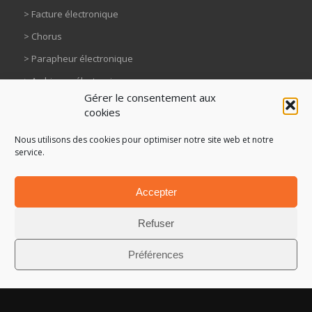
>
Facture électronique
>
Chorus
>
Parapheur électronique
> Archivage électronique
Gérer le consentement aux
>
GED
cookies
> Compte de gestion
Nous utilisons des cookies pour optimiser notre site web et notre
>
iXFormulaire
service.
>
Hélios
Accepter
>
Actes
Refuser
Préférences
Articles récents
Facturation électronique : êtes-vous prêts pour la réforme du 1er septembre 2026
?