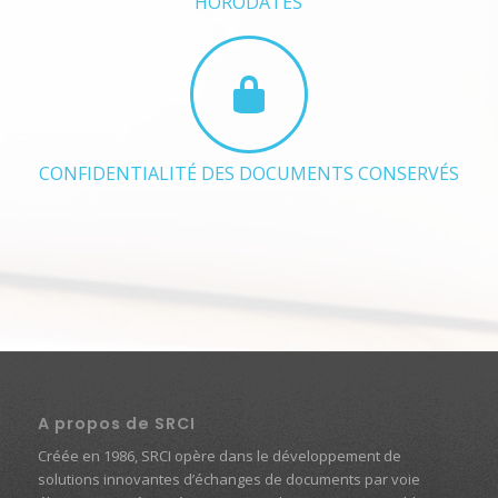
HORODATÉS
CONFIDENTIALITÉ DES DOCUMENTS CONSERVÉS
A propos de SRCI
Créée en 1986, SRCI opère dans le développement de
solutions innovantes d’échanges de documents par voie