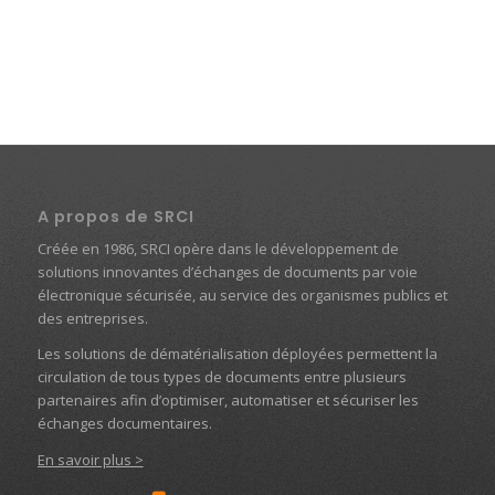
A propos de SRCI
Créée en 1986, SRCI opère dans le développement de
solutions innovantes d’échanges de documents par voie
électronique sécurisée, au service des organismes publics et
des entreprises.
Les solutions de dématérialisation déployées permettent la
circulation de tous types de documents entre plusieurs
partenaires afin d’optimiser, automatiser et sécuriser les
échanges documentaires.
En savoir plus >