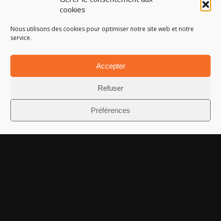
Nos solutions
cookies
>
Signature électronique
Nous utilisons des cookies pour optimiser notre site web et notre
>
Facture électronique
service.
>
Chorus
>
Parapheur électronique
Accepter
> Archivage électronique
Refuser
>
GED
Préférences
> Compte de gestion
>
iXFormulaire
>
Hélios
>
Actes
Articles récents