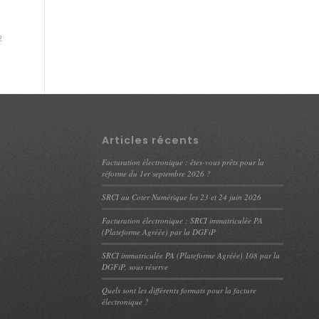
2
Articles récents
Facturation électronique : êtes-vous prêts pour la
réforme du 1er septembre 2026 ?
SRCI au Coter Numérique les 23 et 24 juin 2026
Facturation électronique : SRCI immatriculée PA
(Plateforme Agréée) par la DGFiP
SRCI immatriculée PA (Plateforme Agréée) 108 par la
DGFiP, sous réserve
Quels sont les différents formats pour la facture
électronique ?