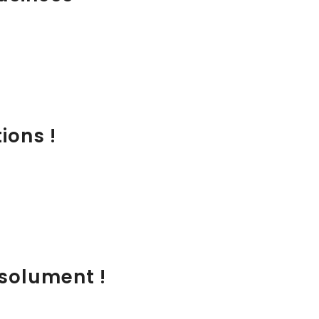
ions !
bsolument !