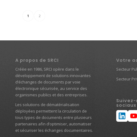
1
2
A propos de SRCI
Votre a
Créée en 1986, SRCI opère dans le
Secteur Pub
développement de solutions innovantes
Secteur Pr
d’échanges de documents par voie
électronique sécurisée, au service des
organismes publics et des entreprises.
Suivez-
Les solutions de dématérialisation
sociaux
déployées permettent la circulation de
tous types de documents entre plusieurs
partenaires afin d’optimiser, automatiser
et sécuriser les échanges documentaires.