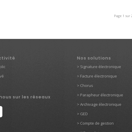
Page 1 sur 
ctivité
Nos solutions
lic
>
Signature électronique
ivé
>
Facture électronique
>
Chorus
>
Parapheur électronique
nous sur les réseaux
> Archivage électronique
>
GED
> Compte de gestion