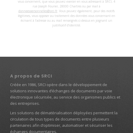
vous concernent, que vous pouvez exercer en vous adressant à SRCI, 4
rue Joseph Fourier, 28000 Chartres ou par mail à
donneespersonnelles@srci.fr
. Vous pouvez également, pour des motifs
légitimes, vous opposer au traitement des données vous concernant en
écrivant à l’adresse ou au mail renseignés ci-dessus en joignant un
justificatif d’identité.
A propos de SRCI
Créée en 1986, SRCI opère dans le développement de
solutions innovantes d’échanges de documents par voie
électronique sécurisée, au service des organismes publics et
des entreprises.
Les solutions de dématérialisation déployées permettent la
circulation de tous types de documents entre plusieurs
partenaires afin d’optimiser, automatiser et sécuriser les
échanges documentaires.