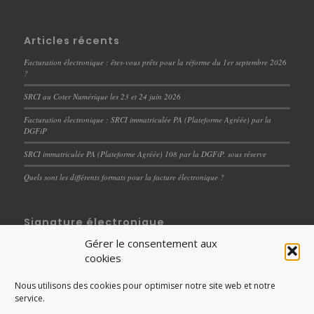
Articles récents
Facturation électronique : êtes-vous prêts pour la réforme du 1er septembre 2026
?
SRCI au Coter Numérique les 23 et 24 juin 2026
Facturation électronique : SRCI immatriculée PA (Plateforme Agréée) par la
DGFiP
SRCI immatriculée PA (Plateforme Agréée) 108 par la DGFiP, sous réserve
Quels sont les différents formats pour la facture électronique ?
Signature électronique
Gérer le consentement aux
Dématérialisation des documents RH : un levier de
cookies
performance et de professionnalisation des processus
internes
Nous utilisons des cookies pour optimiser notre site web et notre
Signature électronique : Les différents niveaux de
service.
signatures