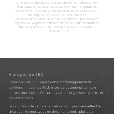
traitement des données à caractère personnelle, vous bénéficiez d’un
droit d’accès, de rectification et de suppression des informations qui
vous concernent, que vous pouvez exercer en vous adressant à SRCI, 4
rue Joseph Fourier, 28000 Chartres ou par mail à
donneespersonnelles@srci.fr
. Vous pouvez également, pour des motifs
légitimes, vous opposer au traitement des données vous concernant en
écrivant à l’adresse ou au mail renseignés ci-dessus en joignant un
justificatif d’identité.
A propos de SRCI
Créée en 1986, SRCI opère dans le développement de
solutions innovantes d’échanges de documents par voie
électronique sécurisée, au service des organismes publics et
des entreprises.
Les solutions de dématérialisation déployées permettent la
circulation de tous types de documents entre plusieurs