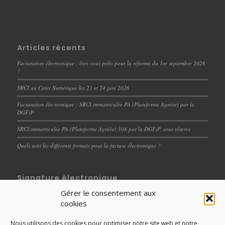
Articles récents
Facturation électronique : êtes-vous prêts pour la réforme du 1er septembre 2026
?
SRCI au Coter Numérique les 23 et 24 juin 2026
Facturation électronique : SRCI immatriculée PA (Plateforme Agréée) par la
DGFiP
SRCI immatriculée PA (Plateforme Agréée) 108 par la DGFiP, sous réserve
Quels sont les différents formats pour la facture électronique ?
Signature électronique
Gérer le consentement aux
Dématérialisation des documents RH : un levier de
cookies
performance et de professionnalisation des processus
internes
Nous utilisons des cookies pour optimiser notre site web et notre