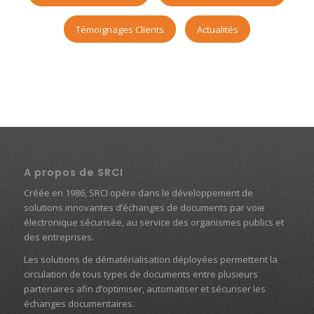
Témoignages Clients
Actualités
A propos de SRCI
Créée en 1986, SRCI opère dans le développement de
solutions innovantes d’échanges de documents par voie
électronique sécurisée, au service des organismes publics et
des entreprises.
Les solutions de dématérialisation déployées permettent la
circulation de tous types de documents entre plusieurs
partenaires afin d’optimiser, automatiser et sécuriser les
échanges documentaires.