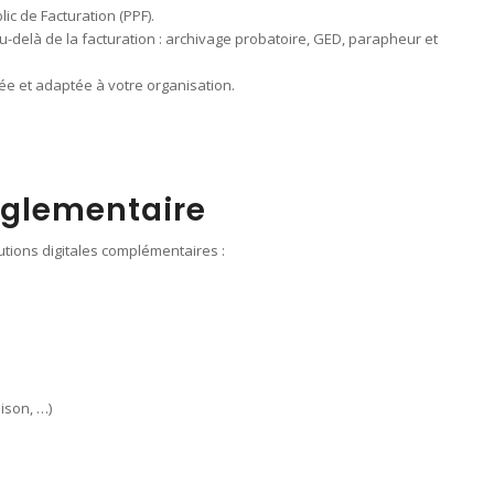
ic de Facturation (PPF).
u-delà de la facturation : archivage probatoire, GED, parapheur et
iée et adaptée à votre organisation.
églementaire
utions digitales complémentaires :
ison, …)