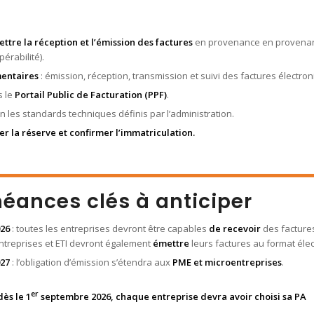
tre la réception et l’émission des factures
en provenance en provenanc
érabilité).
mentaires
: émission, réception, transmission et suivi des factures électro
s le
Portail Public de Facturation (PPF)
.
n les standards techniques définis par l’administration.
er la réserve et confirmer l’immatriculation.
héances clés à anticiper
26
: toutes les entreprises devront être capables
de recevoir
des factures
ntreprises et ETI devront également
émettre
leurs factures au format éle
27
: l’obligation d’émission s’étendra aux
PME et microentreprises
.
er
dès le 1
septembre 2026, chaque entreprise devra avoir choisi sa PA