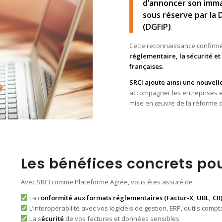
d’annoncer son imma
sous réserve par la 
(DGFiP)
.
Cette reconnaissance confirm
réglementaire, la sécurité et
françaises.
SRCI ajoute ainsi une nouvell
accompagner les entreprises et
mise en œuvre de la réforme de
Les bénéfices concrets pou
Avec SRCI comme Plateforme Agrée, vous êtes assuré de :
La c
onformité aux formats réglementaires (Factur-X, UBL, CII
L’interopérabilité avec vos logiciels de gestion, ERP, outils comp
La s
écurité
de vos factures et données sensibles.