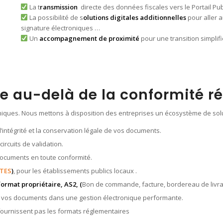
La t
ransmission
directe des données fiscales vers le Portail Publ
La possibilité de s
olutions digitales additionnelles
pour aller a
signature électroniques …
Un
accompagnement de proximité
pour une transition simplif
te au-delà de la conformité r
roniques. Nous mettons à disposition des entreprises un écosystème de sol
 l’intégrité et la conservation légale de vos documents.
 circuits de validation.
s documents en toute conformité.
TES
)
, pour les établissements publics locaux .
ormat propriétaire, AS2, (
Bon de commande, facture, bordereau de livra
ser vos documents dans une gestion électronique performante.
 fournissent pas les formats réglementaires