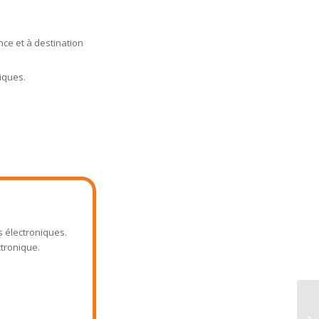
e et à destination
niques.
 électroniques.
ctronique.