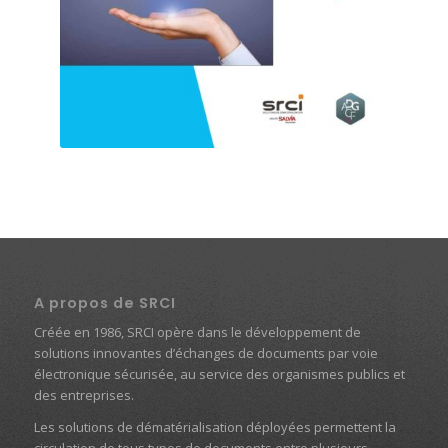
A propos de SRCI
Créée en 1986, SRCI opère dans le développement de
solutions innovantes d’échanges de documents par voie
électronique sécurisée, au service des organismes publics et
des entreprises.
Les solutions de dématérialisation déployées permettent la