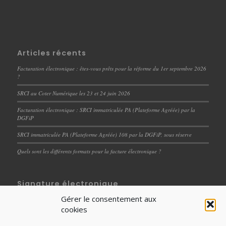
Articles récents
Facturation électronique : êtes-vous prêts pour la réforme du 1er septembre 2026
?
SRCI au Coter Numérique les 23 et 24 juin 2026
Facturation électronique : SRCI immatriculée PA (Plateforme Agréée) par la
DGFiP
SRCI immatriculée PA (Plateforme Agréée) 108 par la DGFiP, sous réserve
Quels sont les différents formats pour la facture électronique ?
Signature électronique
Gérer le consentement aux
Dématérialisation des documents RH : un levier de
cookies
performance et de professionnalisation des processus
internes