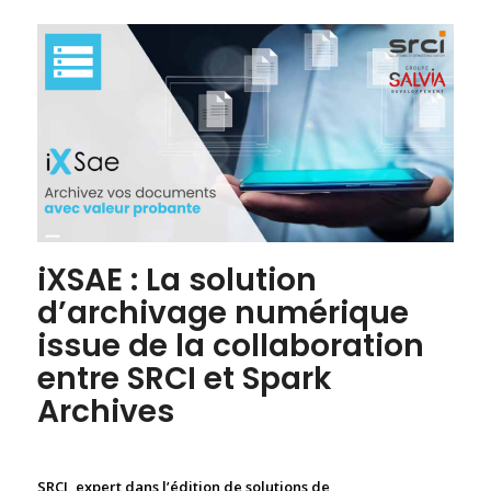
i
XSAE
: La
solution
d’archivage
numérique
issue de la collaboration
entre SRCI et S
park
Archives
SRCI, expert dans l’édition de solutions de